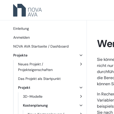
Einleitung
Anmelden
Wer
NOVA AVA Startseite / Dashboard
Projekte
Sie könn
Neues Projekt /
nicht nu
Projekteigenschaften
durchführ
die Berec
Das Projekt als Startpunkt
können S
Projekt
In Reche
3D-Modelle
Variable
Kostenplanung
beispiels
Sie nach