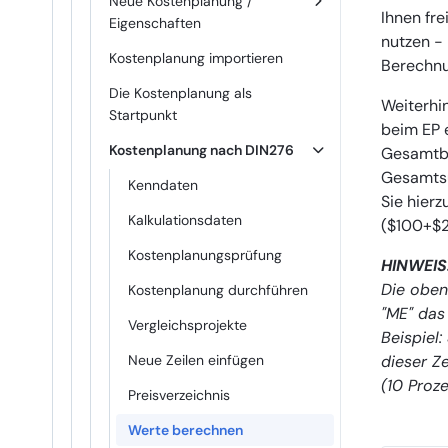
Neue Kostenplanung /
Ihnen fre
Eigenschaften
nutzen - 
Kostenplanung importieren
Berechnu
Die Kostenplanung als
Weiterhin
Startpunkt
beim EP e
Kostenplanung nach DIN276
Gesamtbet
Gesamtsu
Kenndaten
Sie hierz
Kalkulationsdaten
($100+$
Kostenplanungsprüfung
HINWEIS
Die oben
Kostenplanung durchführen
"ME" das
Vergleichsprojekte
Beispiel:
dieser Z
Neue Zeilen einfügen
(10 Proze
Preisverzeichnis
Werte berechnen