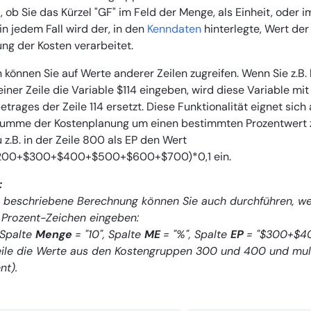
i, ob Sie das Kürzel "GF" im Feld der Menge, als Einheit, oder i
in jedem Fall wird der, in den
Kenndaten
hinterlegte, Wert der
ng der Kosten verarbeitet.
 können Sie auf Werte anderer Zeilen zugreifen. Wenn Sie z.B
iner Zeile die Variable $114 eingeben, wird diese Variable m
rages der Zeile 114 ersetzt. Diese Funktionalität eignet sich 
mme der Kostenplanung um einen bestimmten Prozentwert 
u z.B. in der Zeile 800 als EP den Wert
200+$300+$400+$500+$600+$700)*0,1 ein.
:
 beschriebene Berechnung können Sie auch durchführen, wen
 Prozent-Zeichen eingeben:
 Spalte
Menge
= "10", Spalte
ME
= "%", Spalte
EP
= "$300+$40
eile die Werte aus den Kostengruppen 300 und 400 und multip
nt).