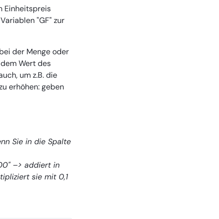
m Einheitspreis
 Variablen "GF" zur
. bei der Menge oder
it dem Wert des
auch, um z.B. die
zu erhöhen: geben
n Sie in die Spalte
0" –> addiert in
liziert sie mit 0,1