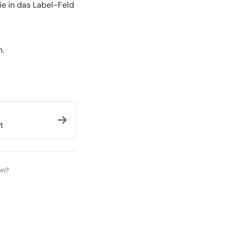
Sie in das Label-Feld
n.
t
en?