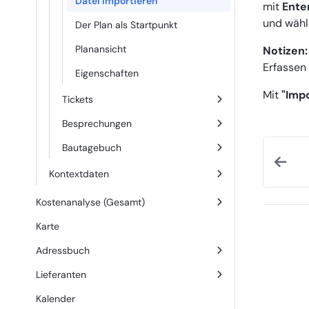
Datei importieren
mit
Ente
und wähl
Der Plan als Startpunkt
Planansicht
Notizen:
Erfassen
Eigenschaften
Mit
"Imp
Tickets
Besprechungen
Bautagebuch
Kontextdaten
Kostenanalyse (Gesamt)
Karte
Adressbuch
Lieferanten
Kalender